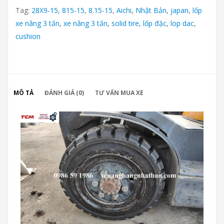
Tag:
28X9-15
,
815-15
,
8.15-15
,
Aichi
,
Nhật Bản
,
japan
,
lốp
xe nâng 3 tấn
,
xe nâng 3 tấn
,
solid tire
,
lốp đặc
,
lop dac
,
cushion
MÔ TẢ
ĐÁNH GIÁ (0)
TƯ VẤN MUA XE