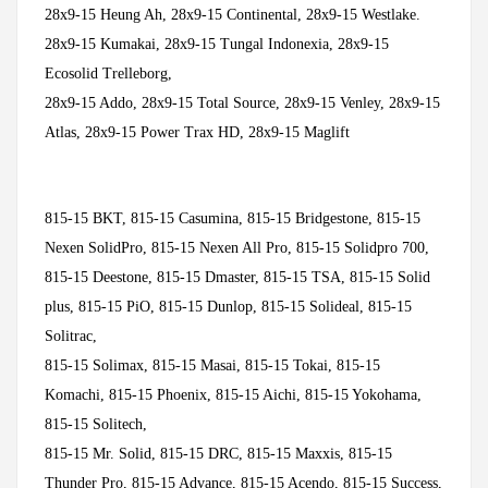
28x9-15 Heung Ah, 28x9-15 Continental,
28x9-15 Westlake
.
28x9-15 Kumakai, 28x9-15 Tungal Indonexia, 28x9-15
Ecosolid Trelleborg,
28x9-15 Addo, 28x9-15 Total Source, 28x9-15 Venley, 28x9-15
Atlas, 28x9-15 Power Trax HD, 28x9-15 Maglift
815-15 BKT,
815-15 Casumina
,
815-15 Bridgestone
,
815-15
Nexen SolidPro
,
815-15 Nexen All Pro
, 815-15 Solidpro 700,
815-15 Deestone
,
815-15 Dmaster
, 815-15 TSA,
815-15 Solid
plus
,
815-15 PiO
,
815-15 Dunlop
,
815-15 Solideal
,
815-15
Solitrac
,
815-15 Solimax
, 815-15 Masai, 815-15 Tokai,
815-15
Komachi
,
815-15 Phoenix
, 815-15 Aichi, 815-15 Yokohama,
815-15 Solitech
,
815-15 Mr. Solid, 815-15 DRC,
815-15 Maxxis
,
815-15
Thunder Pro
, 815-15 Advance, 815-15 Acendo, 815-15 Success,