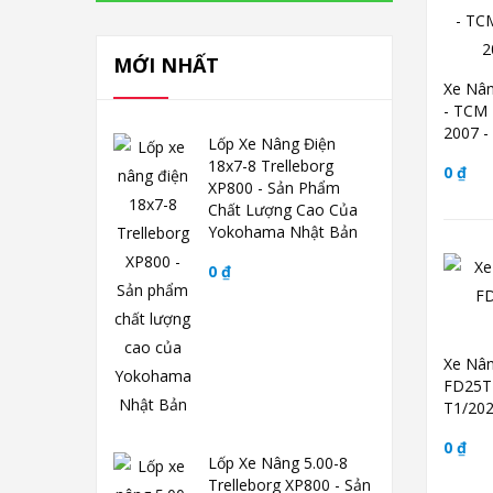
MỚI NHẤT
Xe Nân
- TCM 
2007 -
Lốp Xe Nâng Điện
18x7-8 Trelleborg
0 ₫
XP800 - Sản Phẩm
Chất Lượng Cao Của
Yokohama Nhật Bản
0 ₫
Xe Nân
FD25T4
T1/202
0 ₫
Lốp Xe Nâng 5.00-8
Trelleborg XP800 - Sản