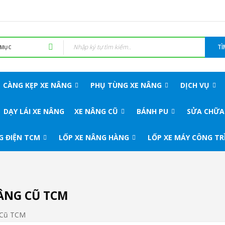
TÌ
CÀNG KẸP XE NÂNG
PHỤ TÙNG XE NÂNG
DỊCH VỤ
DẠY LÁI XE NÂNG
XE NÂNG CŨ
BÁNH PU
SỬA CHỮA
G ĐIỆN TCM
LỐP XE NÂNG HÀNG
LỐP XE MÁY CÔNG TR
ÂNG CŨ TCM
 Cũ TCM