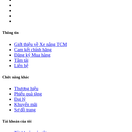
Thông tin
Giới thiệu về Xe nâng TCM
Cam kết chính hãng
Đăng ký Mua hàng
Tâm tải
Liên hệ
Chức năng khác
Thương hiệu
Phiếu quà tặng
Đại lý
Khuyến mãi
Sơ đồ trang
Tài khoản của tôi