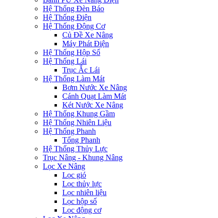
Hệ Thống Đèn Báo
Hệ Thống Điện
Hệ Thống Động Cơ
Củ Đề Xe Nâng
Máy Phát Điện
Hệ Thống Hộp Số
Hệ Thống Lái
Trục Ắc Lái
Hệ Thống Làm Mát
Bơm Nước Xe Nâng
Cánh Quạt Làm Mát
Két Nước Xe Nâng
Hệ Thống Khung Gầm
Hệ Thống Nhiên Liệu
Hệ Thống Phanh
Tổng Phanh
Hệ Thống Thủy Lực
Trục Nâng - Khung Nâng
Lọc Xe Nâng
Lọc gió
Lọc thủy lực
Lọc nhiên liệu
Lọc hộp số
Lọc động cơ