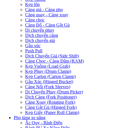
Kẹp lốp
Càng giả - Càng phụ
Càng quay - Càng xoay
Càng chọc
Càng Đổ - Càng Gật Gù
Di chuyển phuy
Dịch chuyển càng
Dịch chuyển giá
Gầu xúc
Push Pull
Dịch Chuyển Giá (Side Shift)
Càng Chọc - Càng Đâm (RAM)
Kẹp Vuông (Load Grab)
Kẹp Phuy (Drum Clamp)
Kẹp Carton (Carton Clamp)
Gầu Xúc (Hinged Bucket)
Càng Nối (Fork Sleeves)
Di Chuyển Phuy (Drum Picker)
Dịch Càng (Fork Positioner)
Càng Xoay (Rotating Fork)
Càng Gật Gù (Hinged Fork)
Kẹp Giấy (Paper Roll Clamp)
Phụ tùng xe nâng
Ắc Quy - Bình Điện
Bánh PU Xe Nâng Điện