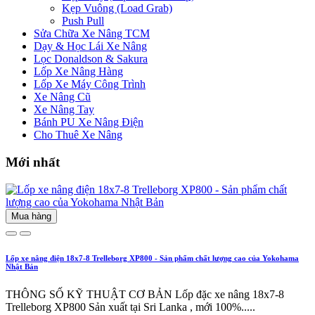
Kẹp Vuông (Load Grab)
Push Pull
Sửa Chữa Xe Nâng TCM
Dạy & Học Lái Xe Nâng
Lọc Donaldson & Sakura
Lốp Xe Nâng Hàng
Lốp Xe Máy Công Trình
Xe Nâng Cũ
Xe Nâng Tay
Bánh PU Xe Nâng Điện
Cho Thuê Xe Nâng
Mới nhất
Mua hàng
Lốp xe nâng điện 18x7-8 Trelleborg XP800 - Sản phẩm chất lượng cao của Yokohama
Nhật Bản
THÔNG SỐ KỸ THUẬT CƠ BẢN Lốp đặc xe nâng 18x7-8
Trelleborg XP800 Sản xuất tại Sri Lanka , mới 100%.....