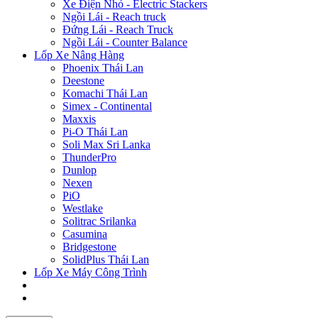
Xe Điện Nhỏ - Electric Stackers
Ngồi Lái - Reach truck
Đứng Lái - Reach Truck
Ngồi Lái - Counter Balance
Lốp Xe Nâng Hàng
Phoenix Thái Lan
Deestone
Komachi Thái Lan
Simex - Continental
Maxxis
Pi-O Thái Lan
Soli Max Sri Lanka
ThunderPro
Dunlop
Nexen
PiO
Westlake
Solitrac Srilanka
Casumina
Bridgestone
SolidPlus Thái Lan
Lốp Xe Máy Công Trình