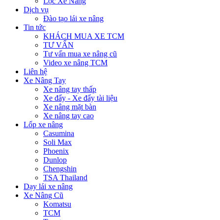
Lọc Xe Nâng
Dịch vụ
Đào tạo lái xe nâng
Tin tức
KHÁCH MUA XE TCM
TƯ VẤN
Tư vấn mua xe nâng cũ
Video xe nâng TCM
Liên hệ
Xe Nâng Tay
Xe nâng tay thấp
Xe đẩy - Xe đẩy tài liệu
Xe nâng mặt bàn
Xe nâng tay cao
Lốp xe nâng
Casumina
Soli Max
Phoenix
Dunlop
Chengshin
TSA Thailand
Dạy lái xe nâng
Xe Nâng Cũ
Komatsu
TCM