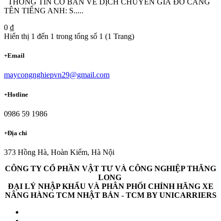
THÔNG TIN CƠ BẢN VỀ DỊCH CHUYỂN GIÁ ĐỠ CÀNG
TÊN TIẾNG ANH: S.....
0 ₫
Hiển thị 1 đến 1 trong tổng số 1 (1 Trang)
+
Email
maycongnghiepvn29@gmail.com
+
Hotline
0986 59 1986
+
Địa chỉ
373 Hồng Hà, Hoàn Kiếm, Hà Nội
CÔNG TY CỔ PHẦN VẬT TƯ VÀ CÔNG NGHIỆP THĂNG
LONG
ĐẠI LÝ NHẬP KHẨU VÀ PHÂN PHỐI CHÍNH HÃNG XE
NÂNG HÀNG TCM NHẬT BẢN - TCM BY UNICARRIERS