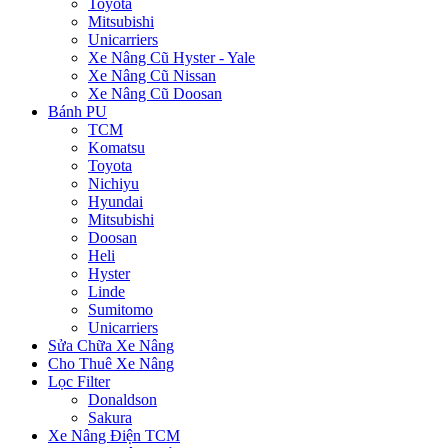
Toyota
Mitsubishi
Unicarriers
Xe Nâng Cũ Hyster - Yale
Xe Nâng Cũ Nissan
Xe Nâng Cũ Doosan
Bánh PU
TCM
Komatsu
Toyota
Nichiyu
Hyundai
Mitsubishi
Doosan
Heli
Hyster
Linde
Sumitomo
Unicarriers
Sửa Chữa Xe Nâng
Cho Thuê Xe Nâng
Lọc Filter
Donaldson
Sakura
Xe Nâng Điện TCM