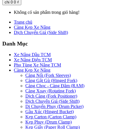
chi
0
0 ₫
Không có sản phẩm trong giỏ hàng!
Trang chủ
Càng Kẹp Xe Nâng
Dịch Chuyển Giá (Side Shift)
Danh Mục
Xe Nâng Dầu TCM
Xe Nâng Điện TCM
Phụ Tùng Xe Nâng TCM
Càng Kẹp Xe Nâng
Càng Nối (Fork Sleeves)
Càng Gật Gù (Hinged Fork)
Càng Chọc - Càng Đâm (RAM)
Càng Xoay (Rotating Fork)
Dịch Càng (Fork Positioner)
Dịch Chuyển Giá (Side Shift)
Di Chuyển Phuy (Drum Picker)
Gầu Xúc (Hinged Bucket)
Kẹp Carton (Carton Clamp)
Kẹp Phuy (Drum Clamp)
Kẹp Giấy (Paper Roll Clamp)