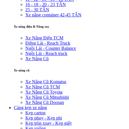
16 - 18 - 20 - 23 TẤN
25 - 30 TẤN
Xe nâng container 42-45 TẤN
Xe nâng điện & Nâng tay
Xe Nâng Điện TCM
Đứng Lái - Reach Truck
Ngồi Lái - Counter Balance
Ngồi Lái - Reach truck
Xe Nâng Cũ
Xe nâng cũ
Xe Nâng Cũ Komatsu
Xe Nâng Cũ TCM
Xe Nâng Cũ Toyota
Xe Nâng Cũ Mitsubishi
Xe Nâng Cũ Doosan
Càng kẹp xe nâng
Kẹp carton
Kẹp phuy - Kẹp phi
Kẹp tròn xoay - Kẹp giấy
Kẹp vuông