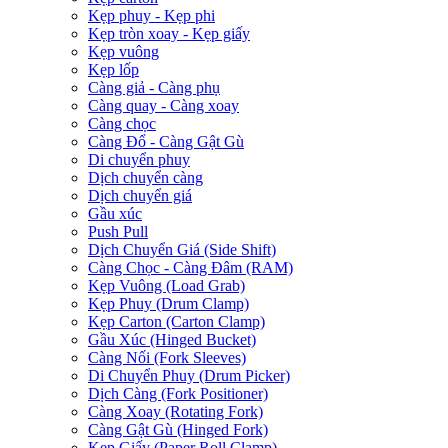
Kẹp phuy - Kẹp phi
Kẹp tròn xoay - Kẹp giấy
Kẹp vuông
Kẹp lốp
Càng giả - Càng phụ
Càng quay - Càng xoay
Càng chọc
Càng Đổ - Càng Gật Gù
Di chuyển phuy
Dịch chuyển càng
Dịch chuyển giá
Gầu xúc
Push Pull
Dịch Chuyển Giá (Side Shift)
Càng Chọc - Càng Đâm (RAM)
Kẹp Vuông (Load Grab)
Kẹp Phuy (Drum Clamp)
Kẹp Carton (Carton Clamp)
Gầu Xúc (Hinged Bucket)
Càng Nối (Fork Sleeves)
Di Chuyển Phuy (Drum Picker)
Dịch Càng (Fork Positioner)
Càng Xoay (Rotating Fork)
Càng Gật Gù (Hinged Fork)
Kẹp Giấy (Paper Roll Clamp)