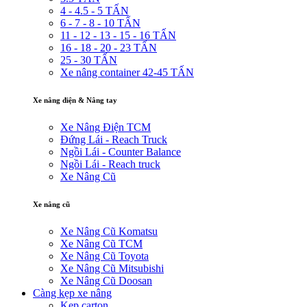
4 - 4.5 - 5 TẤN
6 - 7 - 8 - 10 TẤN
11 - 12 - 13 - 15 - 16 TẤN
16 - 18 - 20 - 23 TẤN
25 - 30 TẤN
Xe nâng container 42-45 TẤN
Xe nâng điện & Nâng tay
Xe Nâng Điện TCM
Đứng Lái - Reach Truck
Ngồi Lái - Counter Balance
Ngồi Lái - Reach truck
Xe Nâng Cũ
Xe nâng cũ
Xe Nâng Cũ Komatsu
Xe Nâng Cũ TCM
Xe Nâng Cũ Toyota
Xe Nâng Cũ Mitsubishi
Xe Nâng Cũ Doosan
Càng kẹp xe nâng
Kẹp carton