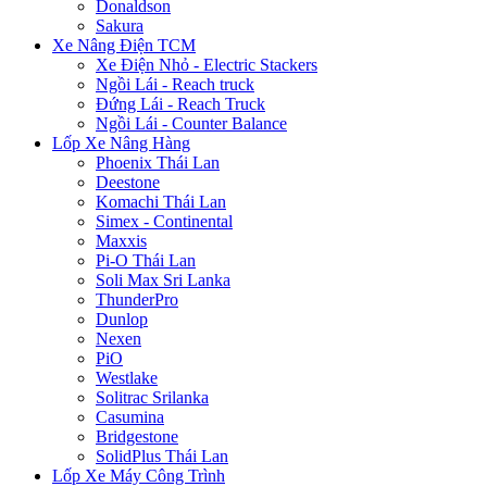
Donaldson
Sakura
Xe Nâng Điện TCM
Xe Điện Nhỏ - Electric Stackers
Ngồi Lái - Reach truck
Đứng Lái - Reach Truck
Ngồi Lái - Counter Balance
Lốp Xe Nâng Hàng
Phoenix Thái Lan
Deestone
Komachi Thái Lan
Simex - Continental
Maxxis
Pi-O Thái Lan
Soli Max Sri Lanka
ThunderPro
Dunlop
Nexen
PiO
Westlake
Solitrac Srilanka
Casumina
Bridgestone
SolidPlus Thái Lan
Lốp Xe Máy Công Trình