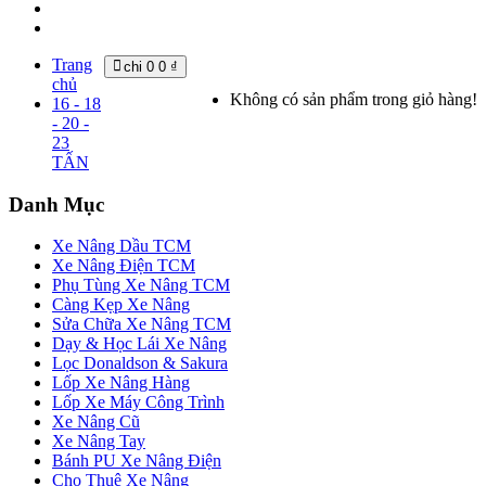
Trang
chi
0
0 ₫
chủ
Không có sản phẩm trong giỏ hàng!
16 - 18
- 20 -
23
TẤN
Danh Mục
Xe Nâng Dầu TCM
Xe Nâng Điện TCM
Phụ Tùng Xe Nâng TCM
Càng Kẹp Xe Nâng
Sửa Chữa Xe Nâng TCM
Dạy & Học Lái Xe Nâng
Lọc Donaldson & Sakura
Lốp Xe Nâng Hàng
Lốp Xe Máy Công Trình
Xe Nâng Cũ
Xe Nâng Tay
Bánh PU Xe Nâng Điện
Cho Thuê Xe Nâng