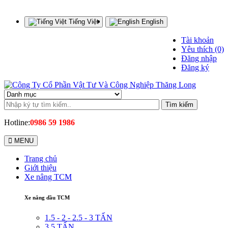
Tiếng Việt
English
Tài khoản
Yêu thích (0)
Đăng nhập
Đăng ký
Tìm kiếm
Hotline:
0986 59 1986
MENU
Trang chủ
Giới thiệu
Xe nâng TCM
Xe nâng dầu TCM
1.5 - 2 - 2.5 - 3 TẤN
3.5 TẤN