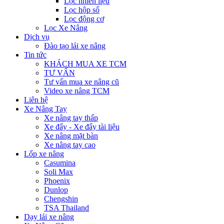
Lọc nhiên liệu
Lọc hộp số
Lọc động cơ
Lọc Xe Nâng
Dịch vụ
Đào tạo lái xe nâng
Tin tức
KHÁCH MUA XE TCM
TƯ VẤN
Tư vấn mua xe nâng cũ
Video xe nâng TCM
Liên hệ
Xe Nâng Tay
Xe nâng tay thấp
Xe đẩy - Xe đẩy tài liệu
Xe nâng mặt bàn
Xe nâng tay cao
Lốp xe nâng
Casumina
Soli Max
Phoenix
Dunlop
Chengshin
TSA Thailand
Dạy lái xe nâng