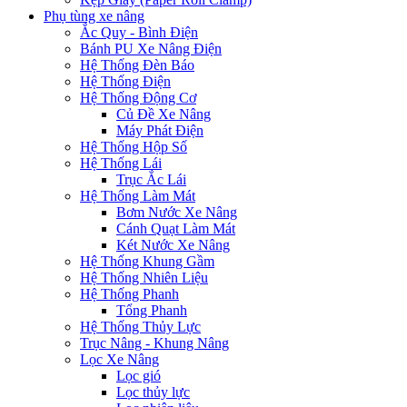
Phụ tùng xe nâng
Ắc Quy - Bình Điện
Bánh PU Xe Nâng Điện
Hệ Thống Đèn Báo
Hệ Thống Điện
Hệ Thống Động Cơ
Củ Đề Xe Nâng
Máy Phát Điện
Hệ Thống Hộp Số
Hệ Thống Lái
Trục Ắc Lái
Hệ Thống Làm Mát
Bơm Nước Xe Nâng
Cánh Quạt Làm Mát
Két Nước Xe Nâng
Hệ Thống Khung Gầm
Hệ Thống Nhiên Liệu
Hệ Thống Phanh
Tổng Phanh
Hệ Thống Thủy Lực
Trục Nâng - Khung Nâng
Lọc Xe Nâng
Lọc gió
Lọc thủy lực