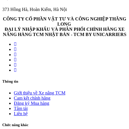
373 Hồng Hà, Hoàn Kiếm, Hà Nội
CÔNG TY CỔ PHẦN VẬT TƯ VÀ CÔNG NGHIỆP THĂNG
LONG
ĐẠI LÝ NHẬP KHẨU VÀ PHÂN PHỐI CHÍNH HÃNG XE
NÂNG HÀNG TCM NHẬT BẢN - TCM BY UNICARRIERS
Thông tin
Giới thiệu về Xe nâng TCM
Cam kết chính hãng
Đăng ký Mua hàng
Tâm tải
Liên hệ
Chức năng khác