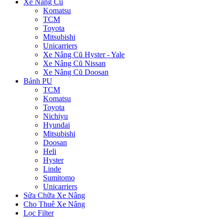
Xe Nâng Cũ
Komatsu
TCM
Toyota
Mitsubishi
Unicarriers
Xe Nâng Cũ Hyster - Yale
Xe Nâng Cũ Nissan
Xe Nâng Cũ Doosan
Bánh PU
TCM
Komatsu
Toyota
Nichiyu
Hyundai
Mitsubishi
Doosan
Heli
Hyster
Linde
Sumitomo
Unicarriers
Sửa Chữa Xe Nâng
Cho Thuê Xe Nâng
Lọc Filter