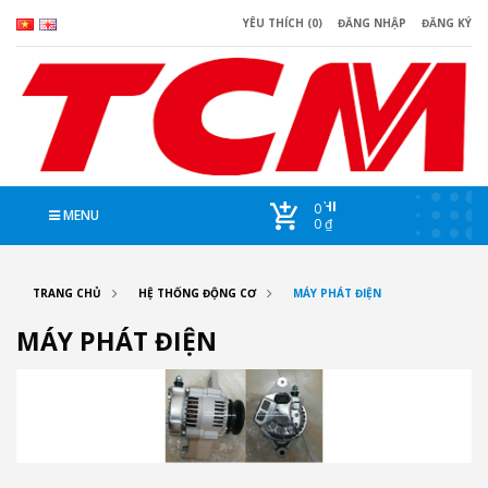
YÊU THÍCH (0)
ĐĂNG NHẬP
ĐĂNG KÝ
CHI
0
MENU
0 ₫
TRANG CHỦ
HỆ THỐNG ĐỘNG CƠ
MÁY PHÁT ĐIỆN
MÁY PHÁT ĐIỆN