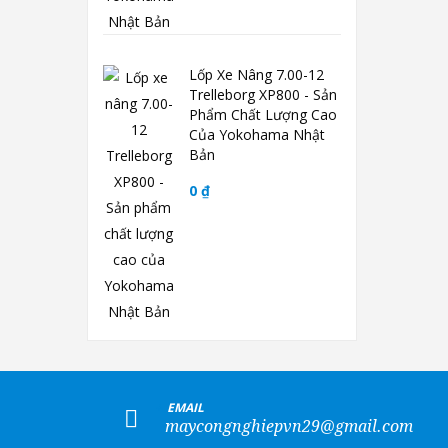
Lốp Xe Nâng 7.00-12
Trelleborg XP800 - Sản
Phẩm Chất Lượng Cao
Của Yokohama Nhật
Bản
0 ₫
+
EMAIL
maycongnghiepvn29@gmail.com