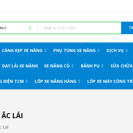
TÌ
CÀNG KẸP XE NÂNG
PHỤ TÙNG XE NÂNG
DỊCH VỤ
DẠY LÁI XE NÂNG
XE NÂNG CŨ
BÁNH PU
SỬA CHỮA
G ĐIỆN TCM
LỐP XE NÂNG HÀNG
LỐP XE MÁY CÔNG TR
 ẮC LÁI