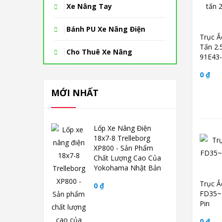
Xe Nâng Tay
Bánh PU Xe Nâng Điện
Trục Ắ
Tấn 2.
Cho Thuê Xe Nâng
91E43
0 ₫
MỚI NHẤT
Lốp Xe Nâng Điện
18x7-8 Trelleborg
XP800 - Sản Phẩm
Chất Lượng Cao Của
Yokohama Nhật Bản
Trục Ắ
0 ₫
FD35~5
Pin
0 ₫