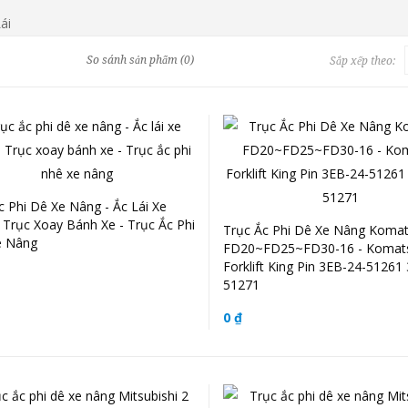
ái
So sánh sản phẩm (0)
Sắp xếp theo:
c Phi Dê Xe Nâng - Ắc Lái Xe
 Trục Xoay Bánh Xe - Trục Ắc Phi
Trục Ắc Phi Dê Xe Nâng Koma
e Nâng
FD20~FD25~FD30-16 - Komat
Forklift King Pin 3EB-24-51261
51271
0 ₫