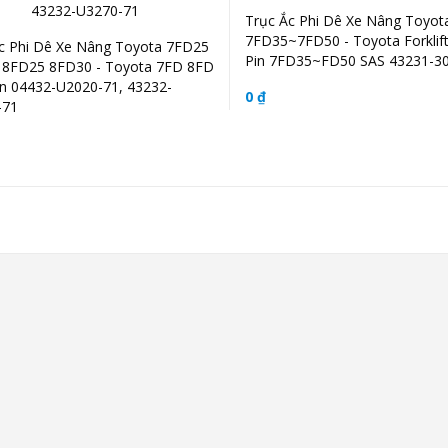
Trục Ắc Phi Dê Xe Nâng Toyot
7FD35~7FD50 - Toyota Forklift
c Phi Dê Xe Nâng Toyota 7FD25
Pin 7FD35~FD50 SAS 43231-3
 8FD25 8FD30 - Toyota 7FD 8FD
in 04432-U2020-71, 43232-
0 ₫
-71