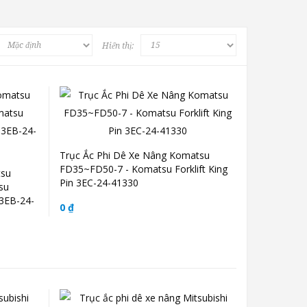
Hiển thị:
Trục Ắc Phi Dê Xe Nâng Komatsu
FD35~FD50-7 - Komatsu Forklift King
tsu
Pin 3EC-24-41330
su
 3EB-24-
0 ₫