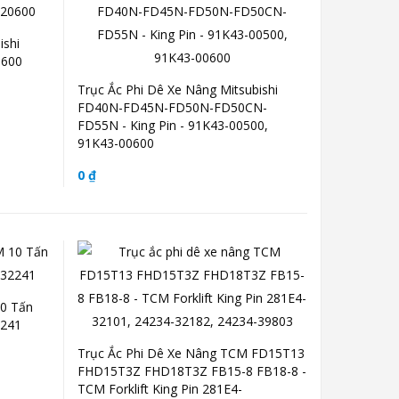
ishi
0600
Trục Ắc Phi Dê Xe Nâng Mitsubishi
FD40N-FD45N-FD50N-FD50CN-
FD55N - King Pin - 91K43-00500,
91K43-00600
0 ₫
10 Tấn
2241
Trục Ắc Phi Dê Xe Nâng TCM FD15T13
FHD15T3Z FHD18T3Z FB15-8 FB18-8 -
TCM Forklift King Pin 281E4-