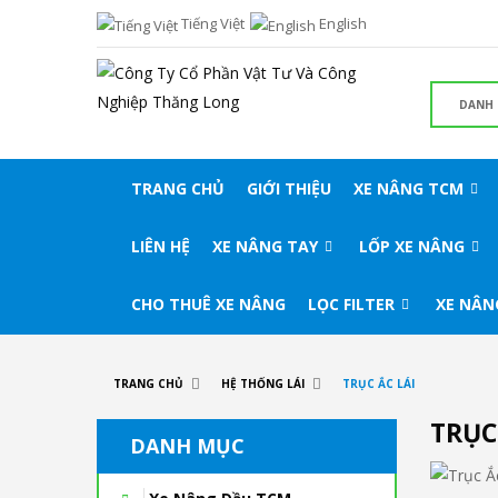
Tiếng Việt
English
TRANG CHỦ
GIỚI THIỆU
XE NÂNG TCM
LIÊN HỆ
XE NÂNG TAY
LỐP XE NÂNG
CHO THUÊ XE NÂNG
LỌC FILTER
XE NÂN
TRANG CHỦ
HỆ THỐNG LÁI
TRỤC ẮC LÁI
TRỤC
DANH MỤC