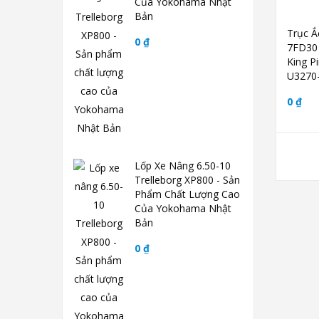
Của Yokohama Nhật
Bản
Trục Ắ
0 ₫
7FD30
King P
U3270
0 ₫
Lốp Xe Nâng 6.50-10
Trelleborg XP800 - Sản
Phẩm Chất Lượng Cao
Của Yokohama Nhật
Bản
0 ₫