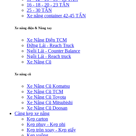
16 - 18 - 20 - 23 TẤN
25 - 30 TẤN
Xe nâng container 42-45 TẤN
Xe nâng điện & Nâng tay
Xe Nâng Điện TCM
Đứng Lái - Reach Truck
Ngồi Lái - Counter Balance
Ngồi Lái - Reach truck
Xe Nâng Cũ
Xe nâng cũ
Xe Nâng Cũ Komatsu
Xe Nâng Cũ TCM
Xe Nâng Cũ Toyota
Xe Nâng Cũ Mitsubishi
Xe Nâng Cũ Doosan
Càng kẹp xe nâng
Kẹp carton
Kẹp phuy - Kẹp phi
Kẹp tròn xoay - Kẹp giấy
Kẹp vuông