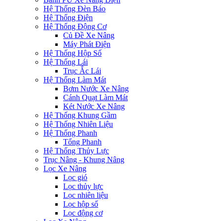
Hệ Thống Đèn Báo
Hệ Thống Điện
Hệ Thống Động Cơ
Củ Đề Xe Nâng
Máy Phát Điện
Hệ Thống Hộp Số
Hệ Thống Lái
Trục Ắc Lái
Hệ Thống Làm Mát
Bơm Nước Xe Nâng
Cánh Quạt Làm Mát
Két Nước Xe Nâng
Hệ Thống Khung Gầm
Hệ Thống Nhiên Liệu
Hệ Thống Phanh
Tổng Phanh
Hệ Thống Thủy Lực
Trục Nâng - Khung Nâng
Lọc Xe Nâng
Lọc gió
Lọc thủy lực
Lọc nhiên liệu
Lọc hộp số
Lọc động cơ