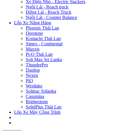
Xe Điện Nhỏ - Electric Stackers
Ngồi Lái - Reach truck
Đứng Lái - Reach Truck
Ngồi Lái - Counter Balance
Lốp Xe Nâng Hàng
Phoenix Thái Lan
Deestone
Komachi Thái Lan
Simex - Continental
Maxxis
Pi-O Thái Lan
Soli Max Sri Lanka
ThunderPro
Dunlop
Nexen
PiO
Westlake
Solitrac Srilanka
Casumina
Bridgestone
SolidPlus Thái Lan
Lốp Xe Máy Công Trình