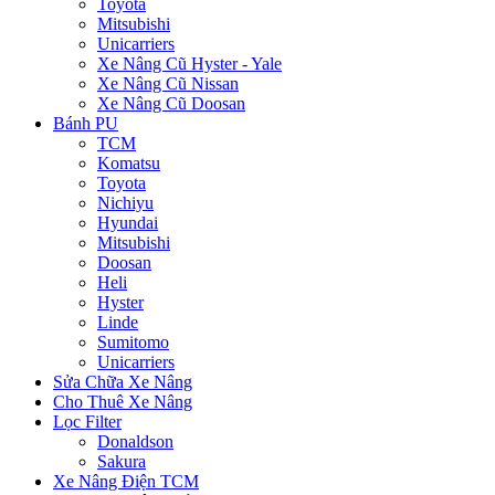
Toyota
Mitsubishi
Unicarriers
Xe Nâng Cũ Hyster - Yale
Xe Nâng Cũ Nissan
Xe Nâng Cũ Doosan
Bánh PU
TCM
Komatsu
Toyota
Nichiyu
Hyundai
Mitsubishi
Doosan
Heli
Hyster
Linde
Sumitomo
Unicarriers
Sửa Chữa Xe Nâng
Cho Thuê Xe Nâng
Lọc Filter
Donaldson
Sakura
Xe Nâng Điện TCM