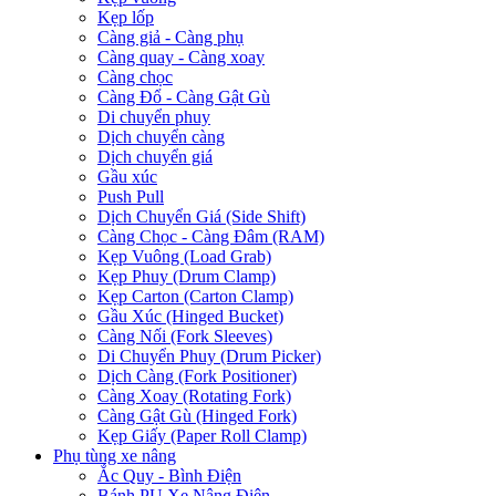
Kẹp lốp
Càng giả - Càng phụ
Càng quay - Càng xoay
Càng chọc
Càng Đổ - Càng Gật Gù
Di chuyển phuy
Dịch chuyển càng
Dịch chuyển giá
Gầu xúc
Push Pull
Dịch Chuyển Giá (Side Shift)
Càng Chọc - Càng Đâm (RAM)
Kẹp Vuông (Load Grab)
Kẹp Phuy (Drum Clamp)
Kẹp Carton (Carton Clamp)
Gầu Xúc (Hinged Bucket)
Càng Nối (Fork Sleeves)
Di Chuyển Phuy (Drum Picker)
Dịch Càng (Fork Positioner)
Càng Xoay (Rotating Fork)
Càng Gật Gù (Hinged Fork)
Kẹp Giấy (Paper Roll Clamp)
Phụ tùng xe nâng
Ắc Quy - Bình Điện
Bánh PU Xe Nâng Điện