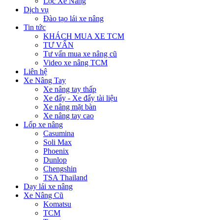
Lọc Xe Nâng
Dịch vụ
Đào tạo lái xe nâng
Tin tức
KHÁCH MUA XE TCM
TƯ VẤN
Tư vấn mua xe nâng cũ
Video xe nâng TCM
Liên hệ
Xe Nâng Tay
Xe nâng tay thấp
Xe đẩy - Xe đẩy tài liệu
Xe nâng mặt bàn
Xe nâng tay cao
Lốp xe nâng
Casumina
Soli Max
Phoenix
Dunlop
Chengshin
TSA Thailand
Dạy lái xe nâng
Xe Nâng Cũ
Komatsu
TCM