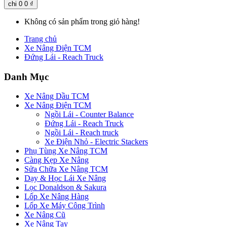
chi
0
0 ₫
Không có sản phẩm trong giỏ hàng!
Trang chủ
Xe Nâng Điện TCM
Đứng Lái - Reach Truck
Danh Mục
Xe Nâng Dầu TCM
Xe Nâng Điện TCM
Ngồi Lái - Counter Balance
Đứng Lái - Reach Truck
Ngồi Lái - Reach truck
Xe Điện Nhỏ - Electric Stackers
Phụ Tùng Xe Nâng TCM
Càng Kẹp Xe Nâng
Sửa Chữa Xe Nâng TCM
Dạy & Học Lái Xe Nâng
Lọc Donaldson & Sakura
Lốp Xe Nâng Hàng
Lốp Xe Máy Công Trình
Xe Nâng Cũ
Xe Nâng Tay