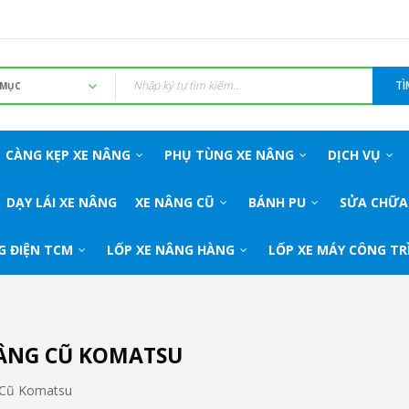
TÌ
CÀNG KẸP XE NÂNG
PHỤ TÙNG XE NÂNG
DỊCH VỤ
DẠY LÁI XE NÂNG
XE NÂNG CŨ
BÁNH PU
SỬA CHỮA
G ĐIỆN TCM
LỐP XE NÂNG HÀNG
LỐP XE MÁY CÔNG TR
ÂNG CŨ KOMATSU
 Cũ Komatsu