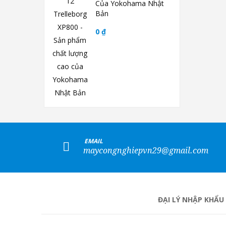
Của Yokohama Nhật
Bản
0 ₫
+
EMAIL
maycongnghiepvn29@gmail.com
ĐẠI LÝ NHẬP KHẨU