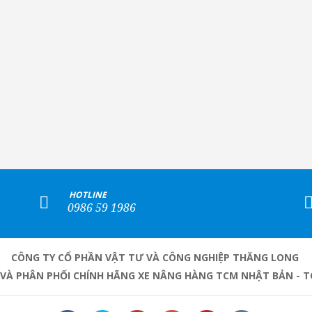
+
HOTLINE
0986 59 1986
CÔNG TY CỔ PHẦN VẬT TƯ VÀ CÔNG NGHIỆP THĂNG LONG
 VÀ PHÂN PHỐI CHÍNH HÃNG XE NÂNG HÀNG TCM NHẬT BẢN - T