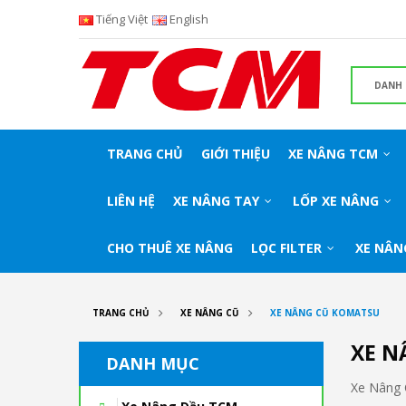
Tiếng Việt
English
TRANG CHỦ
GIỚI THIỆU
XE NÂNG TCM
LIÊN HỆ
XE NÂNG TAY
LỐP XE NÂNG
CHO THUÊ XE NÂNG
LỌC FILTER
XE NÂN
TRANG CHỦ
XE NÂNG CŨ
XE NÂNG CŨ KOMATSU
XE N
DANH MỤC
Xe Nâng