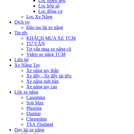
Lọc nhiên liệu
Lọc hộp số
Lọc động cơ
Lọc Xe Nâng
Dịch vụ
Đào tạo lái xe nâng
Tin tức
KHÁCH MUA XE TCM
TƯ VẤN
Tư vấn mua xe nâng cũ
Video xe nâng TCM
Liên hệ
Xe Nâng Tay
Xe nâng tay thấp
Xe đẩy - Xe đẩy tài liệu
Xe nâng mặt bàn
Xe nâng tay cao
Lốp xe nâng
Casumina
Soli Max
Phoenix
Dunlop
Chengshin
TSA Thailand
Dạy lái xe nâng