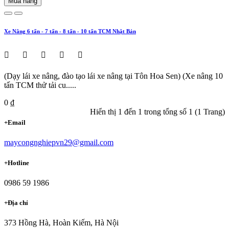
Mua hàng
Xe Nâng 6 tấn - 7 tấn - 8 tấn - 10 tấn TCM Nhật Bản
(Dạy lái xe nâng, đào tạo lái xe nâng tại Tôn Hoa Sen) (Xe nâng 10
tấn TCM thử tải cu.....
0 ₫
Hiển thị 1 đến 1 trong tổng số 1 (1 Trang)
+
Email
maycongnghiepvn29@gmail.com
+
Hotline
0986 59 1986
+
Địa chỉ
373 Hồng Hà, Hoàn Kiếm, Hà Nội