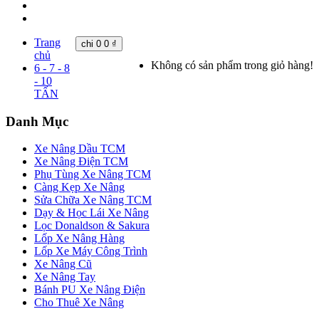
Trang
chi
0
0 ₫
chủ
Không có sản phẩm trong giỏ hàng!
6 - 7 - 8
- 10
TẤN
Danh Mục
Xe Nâng Dầu TCM
Xe Nâng Điện TCM
Phụ Tùng Xe Nâng TCM
Càng Kẹp Xe Nâng
Sửa Chữa Xe Nâng TCM
Dạy & Học Lái Xe Nâng
Lọc Donaldson & Sakura
Lốp Xe Nâng Hàng
Lốp Xe Máy Công Trình
Xe Nâng Cũ
Xe Nâng Tay
Bánh PU Xe Nâng Điện
Cho Thuê Xe Nâng