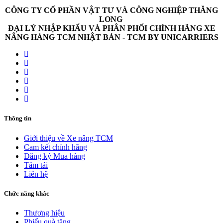
CÔNG TY CỔ PHẦN VẬT TƯ VÀ CÔNG NGHIỆP THĂNG
LONG
ĐẠI LÝ NHẬP KHẨU VÀ PHÂN PHỐI CHÍNH HÃNG XE
NÂNG HÀNG TCM NHẬT BẢN - TCM BY UNICARRIERS
Thông tin
Giới thiệu về Xe nâng TCM
Cam kết chính hãng
Đăng ký Mua hàng
Tâm tải
Liên hệ
Chức năng khác
Thương hiệu
Phiếu quà tặng