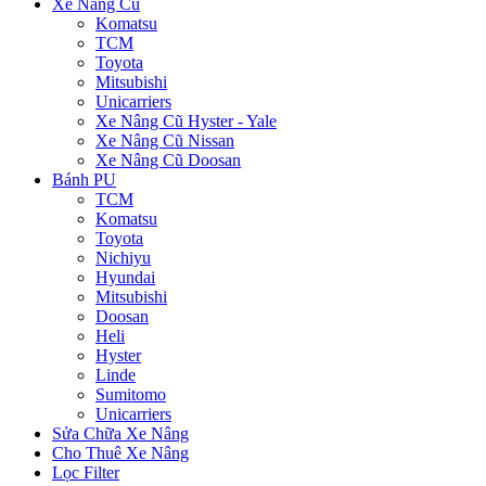
Xe Nâng Cũ
Komatsu
TCM
Toyota
Mitsubishi
Unicarriers
Xe Nâng Cũ Hyster - Yale
Xe Nâng Cũ Nissan
Xe Nâng Cũ Doosan
Bánh PU
TCM
Komatsu
Toyota
Nichiyu
Hyundai
Mitsubishi
Doosan
Heli
Hyster
Linde
Sumitomo
Unicarriers
Sửa Chữa Xe Nâng
Cho Thuê Xe Nâng
Lọc Filter