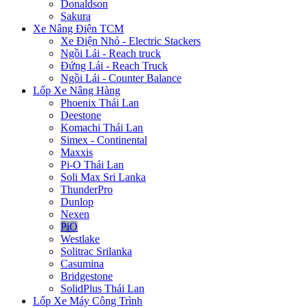
Donaldson
Sakura
Xe Nâng Điện TCM
Xe Điện Nhỏ - Electric Stackers
Ngồi Lái - Reach truck
Đứng Lái - Reach Truck
Ngồi Lái - Counter Balance
Lốp Xe Nâng Hàng
Phoenix Thái Lan
Deestone
Komachi Thái Lan
Simex - Continental
Maxxis
Pi-O Thái Lan
Soli Max Sri Lanka
ThunderPro
Dunlop
Nexen
PiO
Westlake
Solitrac Srilanka
Casumina
Bridgestone
SolidPlus Thái Lan
Lốp Xe Máy Công Trình