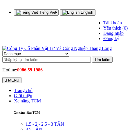
Tiếng Việt
English
Tài khoản
Yêu thích (0)
Đăng nhập
Đăng ký
Tìm kiếm
Hotline:
0986 59 1986
MENU
Trang chủ
Giới thiệu
Xe nâng TCM
Xe nâng dầu TCM
1.5 - 2 - 2.5 - 3 TẤN
3.5 TẤN