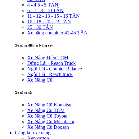
4 - 4.5 - 5 TẤN
6 - 7 - 8 - 10 TẤN
11 - 12 - 13 - 15 - 16 TẤN
16 - 18 - 20 - 23 TẤN
25 - 30 TẤN
Xe nâng container 42-45 TẤN
Xe nâng điện & Nâng tay
Xe Nâng Điện TCM
Đứng Lái - Reach Truck
Ngồi Lái - Counter Balance
Ngồi Lái - Reach truck
Xe Nâng Cũ
Xe nâng cũ
Xe Nâng Cũ Komatsu
Xe Nâng Cũ TCM
Xe Nâng Cũ Toyota
Xe Nâng Cũ Mitsubishi
Xe Nâng Cũ Doosan
Càng kẹp xe nâng
Kẹp carton