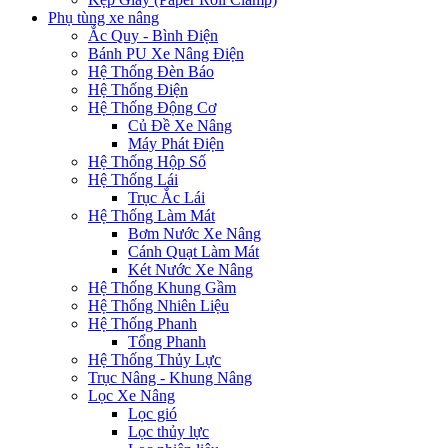
Phụ tùng xe nâng
Ắc Quy - Bình Điện
Bánh PU Xe Nâng Điện
Hệ Thống Đèn Báo
Hệ Thống Điện
Hệ Thống Động Cơ
Củ Đề Xe Nâng
Máy Phát Điện
Hệ Thống Hộp Số
Hệ Thống Lái
Trục Ắc Lái
Hệ Thống Làm Mát
Bơm Nước Xe Nâng
Cánh Quạt Làm Mát
Két Nước Xe Nâng
Hệ Thống Khung Gầm
Hệ Thống Nhiên Liệu
Hệ Thống Phanh
Tổng Phanh
Hệ Thống Thủy Lực
Trục Nâng - Khung Nâng
Lọc Xe Nâng
Lọc gió
Lọc thủy lực