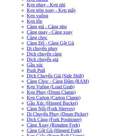
Kẹp phuy - Kẹp phi
Kẹp tròn xoay - Kẹp giấy
Kẹp vuông
Kẹp lốp
Càng giả - Càng phụ
Càng quay - Càng xoay
Càng chọc
Càng Đổ - Càng Gật Gù
Di chuyển phuy
Dịch chuyển càng
Dịch chuyển giá
Gầu xúc
Push Pull
Dịch Chuyển Giá (Side Shift)
Càng Chọc - Càng Đâm (RAM)
Kẹp Vuông (Load Grab)
Kẹp Phuy (Drum Clamp)
Kẹp Carton (Carton Clamp)
Gầu Xúc (Hinged Bucket)
Càng Nối (Fork Sleeves)
Di Chuyển Phuy (Drum Picker)
Dịch Càng (Fork Positioner)
Càng Xoay (Rotating Fork)
Càng Gật Gù (Hinged Fork)
Kẹp Giấy (Paper Roll Clamp)