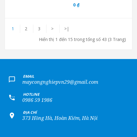
0 ₫
1
2
3
>
>|
Hiển thị 1 đến 15 trong tổng số 43 (3 Trang)
+
EMAIL
maycongnghiepvn29@gmail.com
+
HOTLINE
0986 59 1986
+
ĐỊA CHỈ
373 Hồng Hà, Hoàn Kiếm, Hà Nội