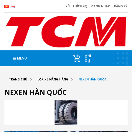
YÊU THÍCH (0)
ĐĂNG NHẬP
ĐĂNG KÝ
CHI
0
MENU
0 ₫
TRANG CHỦ
LỐP XE NÂNG HÀNG
NEXEN HÀN QUỐC
NEXEN HÀN QUỐC