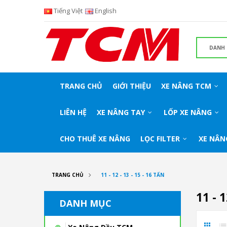
Tiếng Việt
English
TRANG CHỦ
GIỚI THIỆU
XE NÂNG TCM
LIÊN HỆ
XE NÂNG TAY
LỐP XE NÂNG
CHO THUÊ XE NÂNG
LỌC FILTER
XE NÂN
TRANG CHỦ
11 - 12 - 13 - 15 - 16 TẤN
11 - 
DANH MỤC