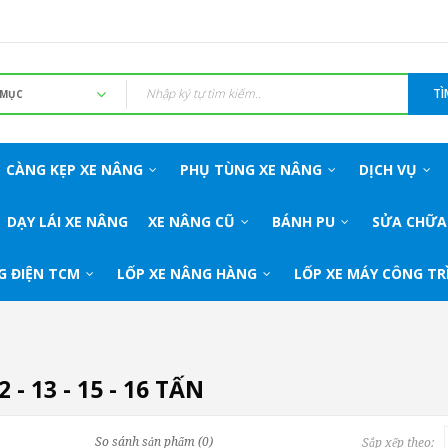
TÌ
CÀNG KẸP XE NÂNG
PHỤ TÙNG XE NÂNG
DỊCH VỤ
DẠY LÁI XE NÂNG
XE NÂNG CŨ
BÁNH PU
SỬA CHỮA
G ĐIỆN TCM
LỐP XE NÂNG HÀNG
LỐP XE MÁY CÔNG TR
12 - 13 - 15 - 16 TẤN
So sánh sản phẩm (0)
Sắp xếp theo: