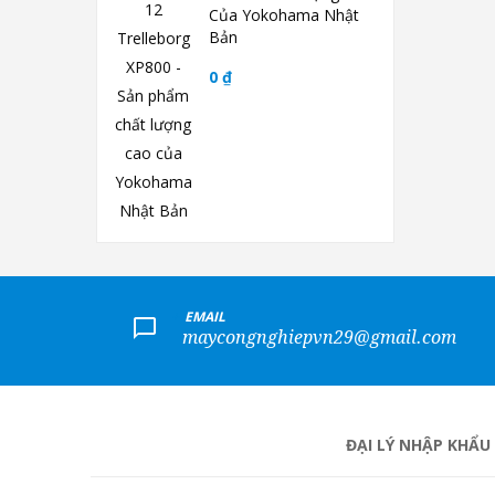
Của Yokohama Nhật
Bản
0 ₫
+
EMAIL
maycongnghiepvn29@gmail.com
ĐẠI LÝ NHẬP KHẨU