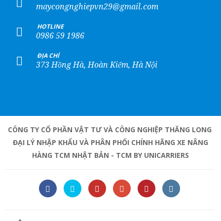
maycongnghiepvn29@gmail.com
+
HOTLINE
0986 59 1986
+
ĐỊA CHỈ
373 Hồng Hà, Hoàn Kiếm, Hà Nội
CÔNG TY CỔ PHẦN VẬT TƯ VÀ CÔNG NGHIỆP THĂNG LONG
ĐẠI LÝ NHẬP KHẨU VÀ PHÂN PHỐI CHÍNH HÃNG XE NÂNG
HÀNG TCM NHẬT BẢN - TCM BY UNICARRIERS