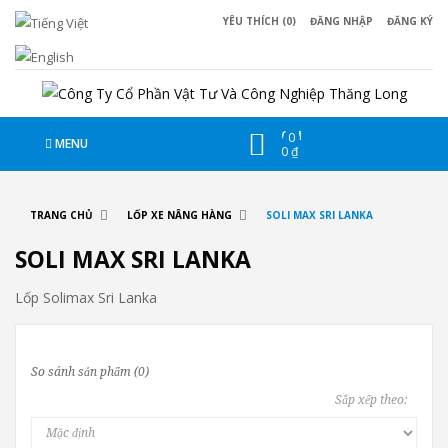
YÊU THÍCH (0)
ĐĂNG NHẬP
ĐĂNG KÝ
CHI
0
MENU
0 ₫
TRANG CHỦ
LỐP XE NÂNG HÀNG
SOLI MAX SRI LANKA
SOLI MAX SRI LANKA
Lốp Solimax Sri Lanka
So sánh sản phẩm (0)
Sắp xếp theo: