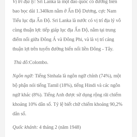
Vị trí địa lý:
Sri Lanka là một đảo quốc có đường biển
bao bọc dài 1.340km nằm ở Ấn Độ Dương, cực Nam
Tiểu lục địa Ấn Độ. Sri Lanka là nước có vị trí địa lý vô
cùng thuận lợi: tiếp giáp lục địa Ấn Độ, nằm tại trung
điểm nối giữa Đông Á và Đông Phi, và là vị trí cảng
thuận lợi trên tuyến đường biển nối liền Đông - Tây.
Thủ đô:
Colombo.
Ngôn ngữ:
Tiếng Sinhala là ngôn ngữ chính (74%), một
bộ phận nói tiếng Tamil (18%), tiếng Hindi và các ngôn
ngữ khác (8%). Tiếng Anh được sử dụng rộng rãi chiếm
khoảng 10% dân số. Tỷ lệ biết chữ chiếm khoảng 90,2%
dân số.
Quốc khánh:
4 tháng 2 (năm 1948)