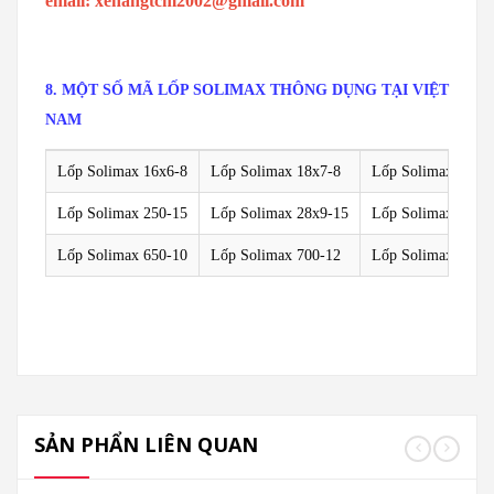
email: xenangtcm2002@gmail.com
8. MỘT SỐ MÃ LỐP SOLIMAX THÔNG DỤNG TẠI VIỆT
NAM
Lốp Solimax 16x6-8
Lốp Solimax 18x7-8
Lốp Solimax 200/5
Lốp Solimax 250-15
Lốp Solimax 28x9-15
Lốp Solimax 300-
Lốp Solimax 650-10
Lốp Solimax 700-12
Lốp Solimax 825-
SẢN PHẨN LIÊN QUAN