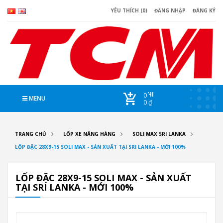
YÊU THÍCH (0)
ĐĂNG NHẬP
ĐĂNG KÝ
CHI
0
MENU
0 ₫
TRANG CHỦ
LỐP XE NÂNG HÀNG
SOLI MAX SRI LANKA
LỐP ĐẶC 28X9-15 SOLI MAX - SẢN XUẤT TẠI SRI LANKA - MỚI 100%
LỐP ĐẶC 28X9-15 SOLI MAX - SẢN XUẤT
TẠI SRI LANKA - MỚI 100%