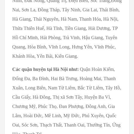
Ninh, Đắk Nông, Quảng Trị, Điện Biên, Sóc Trăng,Đồng
Nai, Sơn La, Đồng Tháp, Tây Ninh, Gia Lai, Thái Bình,
Hà Giang, Thái Nguyên, Hà Nam, Thanh Hóa, Hà Nội,
Thừa Thiên Huế, Hà Tĩnh, Tiền Giang, Hải Dương, TP
Hồ Chí Minh, Hải Phòng, Trà Vinh, Hậu Giang, Tuyên
Quang, Hòa Bình, Vĩnh Long, Hưng Yên, Vĩnh Phúc,
Khánh Hòa, Yên Bái, Kiên Giang.
Các quận huyện tại Hà Nội như:
Quận Hoàn Kiếm,
Đống Đa, Ba Đình, Hai Bà Trưng, Hoàng Mai, Thanh
Xuân, Long Biên, Nam Từ Liêm, Bắc Từ Liêm, Tây Hồ,
Cầu Giấy, Hà Đông, Thị xã Sơn Tây, Huyện Ba Vì,
Chương Mỹ, Phúc Thọ, Đan Phượng, Đông Anh, Gia
Lâm, Hoài Đức, Mê Linh, Mỹ Đức, Phú Xuyên, Quốc
Oai, Sóc Sơn, Thạch Thất, Thanh Oai, Thường Tín, Ứng