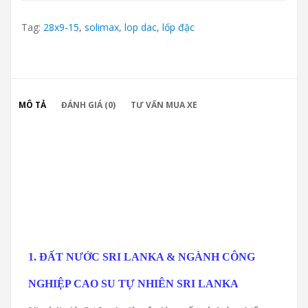
Tag:
28x9-15
,
solimax
,
lop dac
,
lốp đặc
MÔ TẢ
ĐÁNH GIÁ (0)
TƯ VẤN MUA XE
1. ĐẤT NƯỚC SRI LANKA & NGÀNH CÔNG
NGHIỆP CAO SU TỰ NHIÊN SRI LANKA