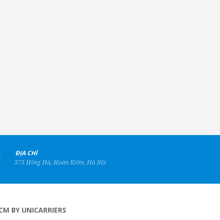
+
ĐỊA CHỈ
373 Hồng Hà, Hoàn Kiếm, Hà Nội
CM BY UNICARRIERS