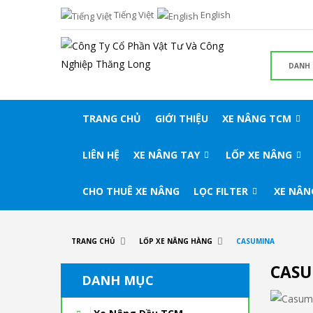
Tiếng Việt
English
TRANG CHỦ
GIỚI THIỆU
XE NÂNG TCM
LIÊN HỆ
XE NÂNG TAY
LỐP XE NÂNG
CHO THUÊ XE NÂNG
LỌC FILTER
XE NÂN
TRANG CHỦ
LỐP XE NÂNG HÀNG
CASUMINA
CAS
DANH MỤC