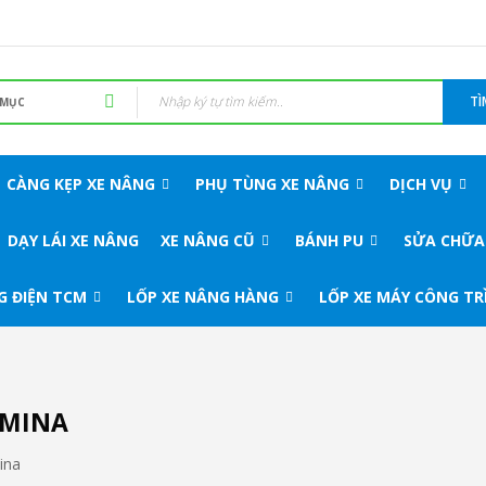
TÌ
CÀNG KẸP XE NÂNG
PHỤ TÙNG XE NÂNG
DỊCH VỤ
DẠY LÁI XE NÂNG
XE NÂNG CŨ
BÁNH PU
SỬA CHỮA
G ĐIỆN TCM
LỐP XE NÂNG HÀNG
LỐP XE MÁY CÔNG TR
UMINA