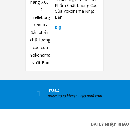
Phẩm Chất Lượng Cao
Của Yokohama Nhật
Bản
0 ₫
+
EMAIL
maycongnghiepvn29@gmail.com
ĐẠI LÝ NHẬP KHẨU