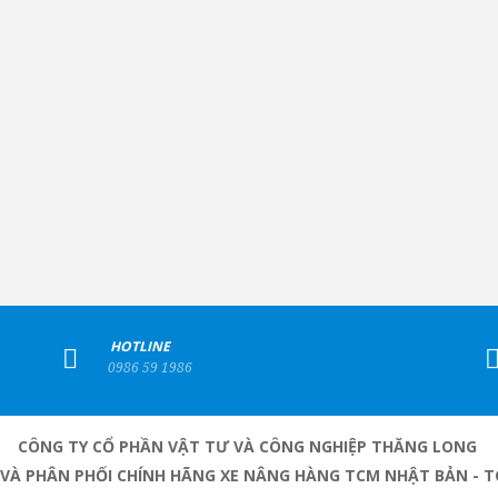
+
HOTLINE
0986 59 1986
CÔNG TY CỔ PHẦN VẬT TƯ VÀ CÔNG NGHIỆP THĂNG LONG
 VÀ PHÂN PHỐI CHÍNH HÃNG XE NÂNG HÀNG TCM NHẬT BẢN - T