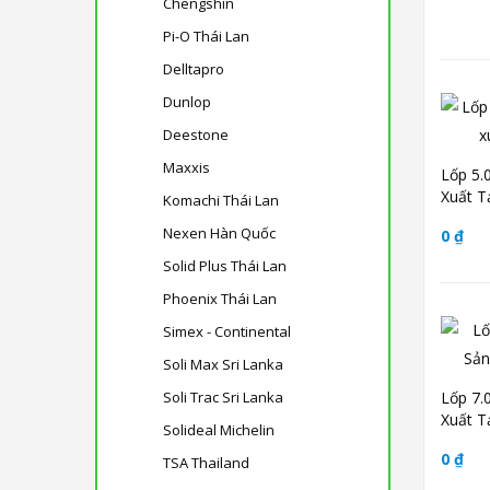
Chengshin
Pi-O Thái Lan
Delltapro
Dunlop
Deestone
Maxxis
Lốp 5.
Xuất T
Komachi Thái Lan
Nexen Hàn Quốc
0 ₫
Solid Plus Thái Lan
Phoenix Thái Lan
Simex - Continental
Soli Max Sri Lanka
Soli Trac Sri Lanka
Lốp 7.
Xuất T
Solideal Michelin
0 ₫
TSA Thailand