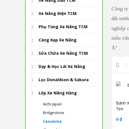
Xe Nâng Dầu TCM
Công ty
Xe Nâng Điện TCM
đất nước
Phụ Tùng Xe Nâng TCM
nghiệp c
môn vữn
Càng Kẹp Xe Nâng
Á” .
Sửa Chữa Xe Nâng TCM
Dạy & Học Lái Xe Nâng
Lọc Donaldson & Sakura
Lốp Xe Nâng Hàng
Bánh X
Aichi Japan
Tire
Bridgestone
0 ₫
Casumina