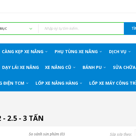
TÌ
CÀNG KẸP XE NÂNG
PHỤ TÙNG XE NÂNG
DỊCH VỤ
DẠY LÁI XE NÂNG
XE NÂNG CŨ
BÁNH PU
SỬA CHỮA
G ĐIỆN TCM
LỐP XE NÂNG HÀNG
LỐP XE MÁY CÔNG TR
2 - 2.5 - 3 TẤN
So sánh sản phẩm (0)
Sắp xếp theo: