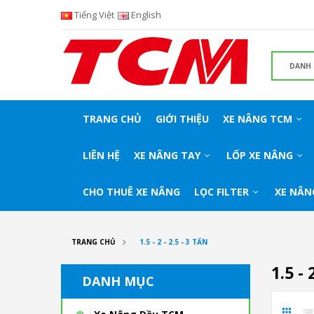
Tiếng Việt
English
TRANG CHỦ
GIỚI THIỆU
XE NÂNG TCM
LIÊN HỆ
XE NÂNG TAY
LỐP XE NÂNG
CHO THUÊ XE NÂNG
LỌC FILTER
XE NÂN
TRANG CHỦ
1.5 - 2 - 2.5 - 3 TẤN
1.5 - 
DANH MỤC