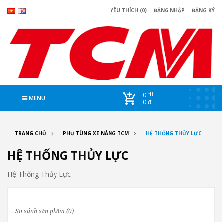
YÊU THÍCH (0)
ĐĂNG NHẬP
ĐĂNG KÝ
CHI
0
MENU
0 ₫
TRANG CHỦ
PHỤ TÙNG XE NÂNG TCM
HỆ THỐNG THỦY LỰC
HỆ THỐNG THỦY LỰC
Hệ Thống Thủy Lực
So sánh sản phẩm (0)