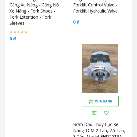
Càng Xe Nâng - Càng Nối
Forklift Control Valve -
Xe Nâng - Fork Shoes -
Forklift Hydraulic Valve
Fork Extention - Fork
0 ₫
Sleeves
0 ₫
MUA HÀNG
Bơm Dầu Thủy Lực Xe
Nâng TCM 2 Tấn, 2.5 Tấn,
3 Tấn; Model FHD20T3A