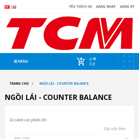
YÊU THÍCH (0)
ĐĂNG NHẬP
ĐĂNG KÝ
CHI
0
MENU
0 ₫
TRANG CHỦ
NGỒI LÁI - COUNTER BALANCE
NGỒI LÁI - COUNTER BALANCE
So sánh sản phẩm (0)
Sắp xếp theo: