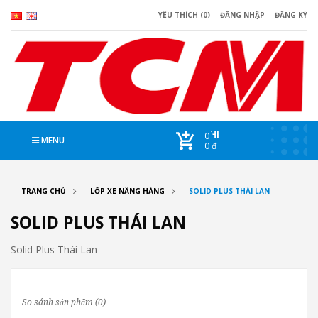
YÊU THÍCH (0)
ĐĂNG NHẬP
ĐĂNG KÝ
CHI
0
MENU
0 ₫
TRANG CHỦ
LỐP XE NÂNG HÀNG
SOLID PLUS THÁI LAN
SOLID PLUS THÁI LAN
Solid Plus Thái Lan
So sánh sản phẩm (0)