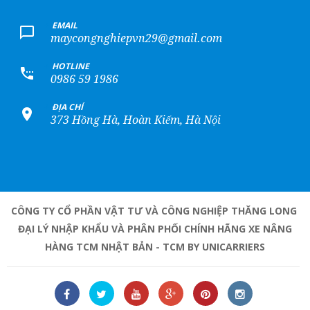
+
EMAIL
maycongnghiepvn29@gmail.com
+
HOTLINE
0986 59 1986
+
ĐỊA CHỈ
373 Hồng Hà, Hoàn Kiếm, Hà Nội
CÔNG TY CỔ PHẦN VẬT TƯ VÀ CÔNG NGHIỆP THĂNG LONG
ĐẠI LÝ NHẬP KHẨU VÀ PHÂN PHỐI CHÍNH HÃNG XE NÂNG
HÀNG TCM NHẬT BẢN - TCM BY UNICARRIERS