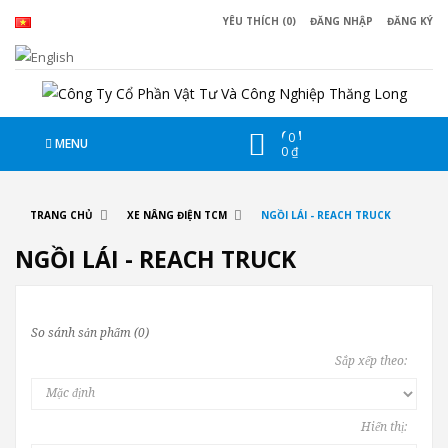
YÊU THÍCH (0)
ĐĂNG NHẬP
ĐĂNG KÝ
CHI
0
MENU
0 ₫
TRANG CHỦ
XE NÂNG ĐIỆN TCM
NGỒI LÁI - REACH TRUCK
NGỒI LÁI - REACH TRUCK
So sánh sản phẩm (0)
Sắp xếp theo:
Hiển thị: