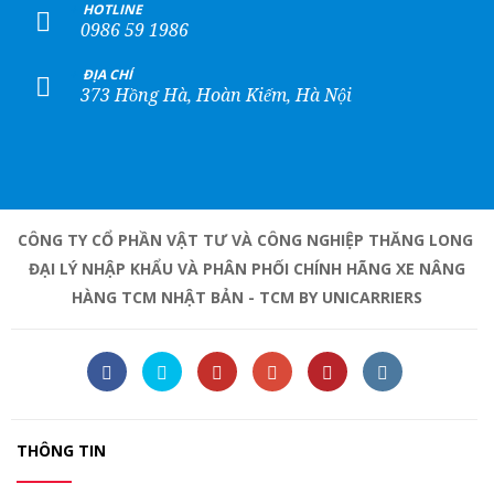
+
HOTLINE
0986 59 1986
+
ĐỊA CHỈ
373 Hồng Hà, Hoàn Kiếm, Hà Nội
CÔNG TY CỔ PHẦN VẬT TƯ VÀ CÔNG NGHIỆP THĂNG LONG
ĐẠI LÝ NHẬP KHẨU VÀ PHÂN PHỐI CHÍNH HÃNG XE NÂNG
HÀNG TCM NHẬT BẢN - TCM BY UNICARRIERS
THÔNG TIN