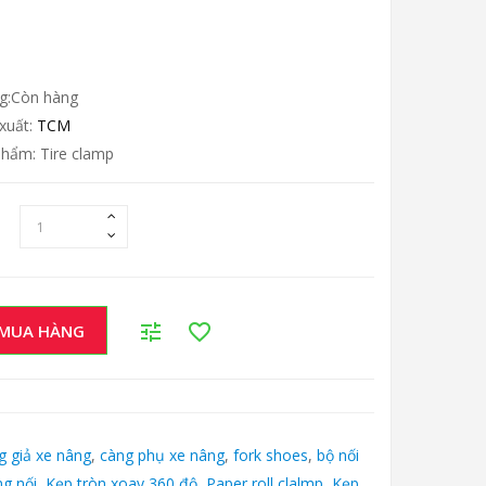
ng:Còn hàng
xuất:
TCM
hẩm: Tire clamp
MUA HÀNG
g giả xe nâng
,
càng phụ xe nâng
,
fork shoes
,
bộ nối
ng nối
,
Kẹp tròn xoay 360 độ
,
Paper roll clalmp
,
Kẹp