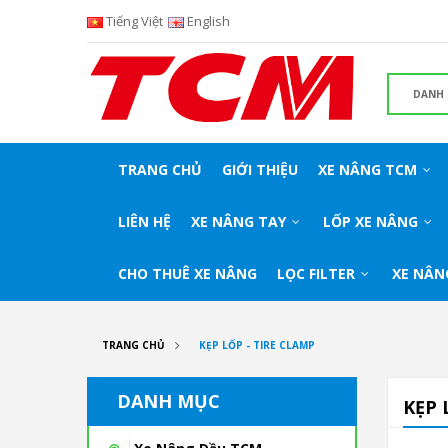
Tiếng Việt
English
TRANG CHỦ
GIỚI THIỆU
XE NÂNG TCM
LIÊN HỆ
XE NÂNG TAY
LỐP XE NÂNG
CHO THUÊ XE NÂNG
LỌC FILTER
XE NÂN
TRANG CHỦ
KẸP LỐP - TIRE CLAMP
DANH MỤC
KẸP 