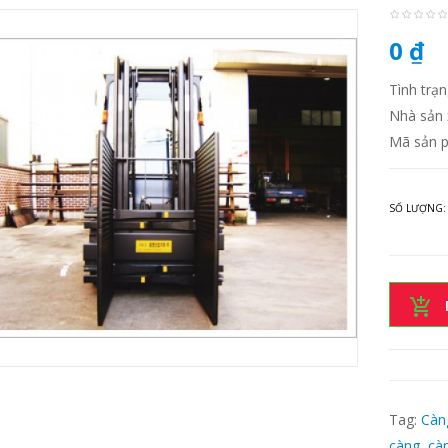
0 ₫
Tình trạ
Nhà sản 
Mã sản p
SỐ LƯỢNG:
Tag:
Càn
càng
,
cà