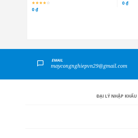
0 ₫
0 ₫
+
EMAIL
maycongnghiepvn29@gmail.com
ĐẠI LÝ NHẬP KHẨU