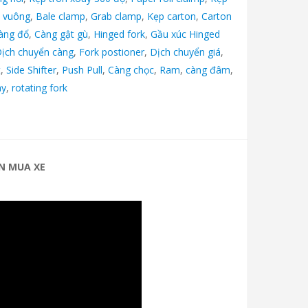
 vuông
,
Bale clamp
,
Grab clamp
,
Kẹp carton
,
Carton
àng đổ
,
Càng gật gù
,
Hinged fork
,
Gầu xúc Hinged
ịch chuyển càng
,
Fork postioner
,
Dịch chuyển giá
,
t
,
Side Shifter
,
Push Pull
,
Càng chọc
,
Ram
,
càng đâm
,
ay
,
rotating fork
N MUA XE