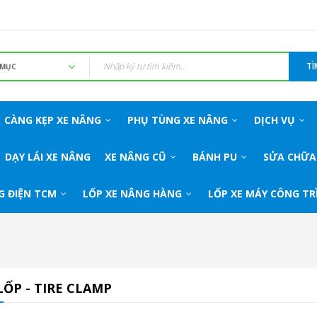
TÌ
CÀNG KẸP XE NÂNG
PHỤ TÙNG XE NÂNG
DỊCH VỤ
DẠY LÁI XE NÂNG
XE NÂNG CŨ
BÁNH PU
SỬA CHỮA
G ĐIỆN TCM
LỐP XE NÂNG HÀNG
LỐP XE MÁY CÔNG TR
LỐP - TIRE CLAMP