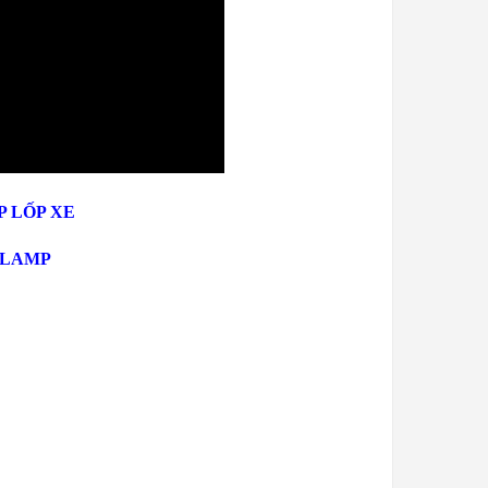
P LỐP XE
CLAMP