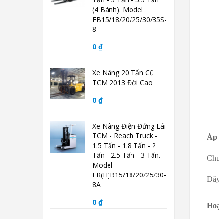
(4 Bánh). Model
FB15/18/20/25/30/35S-
8
0 ₫
Xe Nâng 20 Tấn Cũ
TCM 2013 Đời Cao
0 ₫
Xe Nâng Điện Đứng Lái
TCM - Reach Truck -
Áp
1.5 Tấn - 1.8 Tấn - 2
Tấn - 2.5 Tấn - 3 Tấn.
Chu
Model
FR(H)B15/18/20/25/30-
Đây
8A
0 ₫
Hoạ