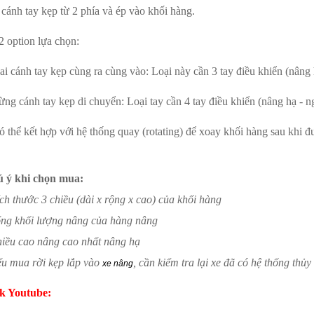
 cánh tay kẹp từ 2 phía và ép vào khối hàng.
2 option lựa chọn:
ai cánh tay kẹp cùng ra cùng vào: Loại này cần 3 tay điều khiển (nâng 
ừng cánh tay kẹp di chuyển: Loại tay cần 4 tay điều khiển (nâng hạ - ng
ó thể kết hợp với hệ thống quay (rotating) để xoay khối hàng sau khi 
 ý khi chọn mua:
ích thước 3 chiều (dài x rộng x cao) của khối hàng
ổng khối lượng nâng của hàng nâng
hiều cao nâng cao nhất nâng hạ
ếu mua rời kẹp lắp vào
, cần kiểm tra lại xe đã có hệ thống thủy
xe nâng
k Youtube: