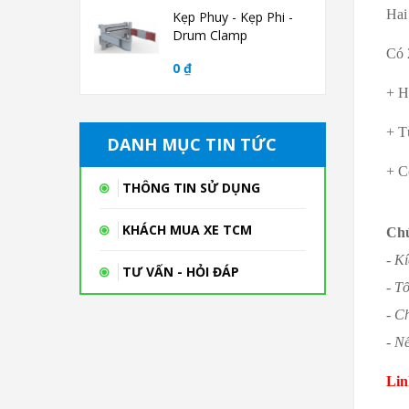
Hai
Kẹp Phuy - Kẹp Phi -
Drum Clamp
Có 
0 ₫
+ H
+ T
DANH MỤC TIN TỨC
+ C
THÔNG TIN SỬ DỤNG
KHÁCH MUA XE TCM
Chú
- K
TƯ VẤN - HỎI ĐÁP
- T
- C
- N
Lin