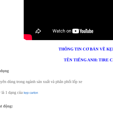
THÔNG TIN CƠ BẢN VỀ KẸ
TÊN TIẾNG ANH: TIRE 
 dụng
yên dùng trong ngành sản xuất và phân phối lốp xe
 là 1 dạng của
kẹp carton
t động: