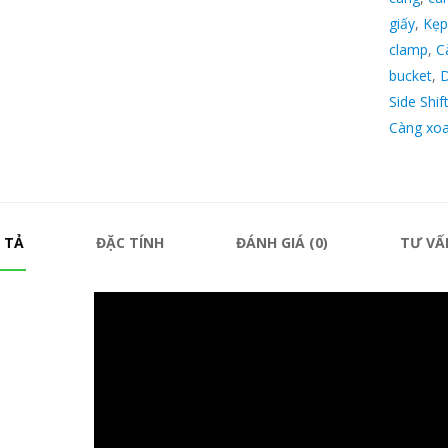
giấy
,
Kẹp
clamp
,
C
bucket
,
D
Side Shif
Càng xo
 TẢ
ĐẶC TÍNH
ĐÁNH GIÁ (0)
TƯ VẤ