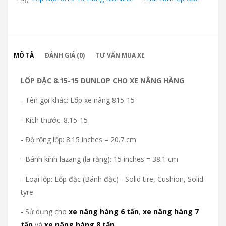
MÔ TẢ
ĐÁNH GIÁ (0)
TƯ VẤN MUA XE
LỐP ĐẶC 8.15-15 DUNLOP CHO XE NÂNG HÀNG
- Tên gọi khác: Lốp xe nâng 815-15
- Kích thước: 8.15-15
- Độ rộng lốp: 8.15 inches = 20.7 cm
- Bánh kính lazang (la-răng): 15 inches = 38.1 cm
- Loại lốp: Lốp đặc (Bánh đặc) - Solid tire, Cushion, Solid
tyre
- Sử dụng cho
xe nâng hàng 6 tấn
,
xe nâng hàng 7
tấn
và
xe nâng hàng 8 tấn