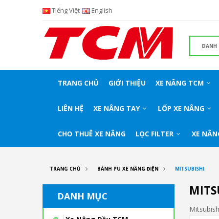
Tiếng Việt
English
TRANG CHỦ
GIỚI THIỆU
XE NÂNG TCM
LIÊN HỆ
XE NÂNG TAY
LỐP XE NÂNG
CHO THUÊ XE NÂNG
LỌC FILTER
XE NÂN
TRANG CHỦ
BÁNH PU XE NÂNG ĐIỆN
MITSUBISHI
MITS
DANH MỤC
Mitsubish