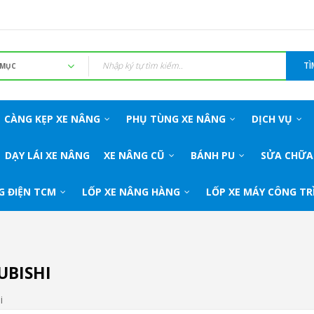
TÌ
CÀNG KẸP XE NÂNG
PHỤ TÙNG XE NÂNG
DỊCH VỤ
DẠY LÁI XE NÂNG
XE NÂNG CŨ
BÁNH PU
SỬA CHỮA
G ĐIỆN TCM
LỐP XE NÂNG HÀNG
LỐP XE MÁY CÔNG TR
UBISHI
i