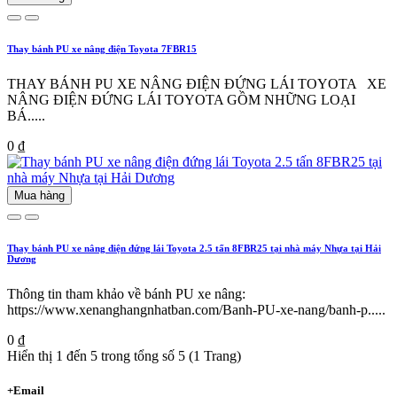
Thay bánh PU xe nâng điện Toyota 7FBR15
THAY BÁNH PU XE NÂNG ĐIỆN ĐỨNG LÁI TOYOTA XE
NÂNG ĐIỆN ĐỨNG LÁI TOYOTA GỒM NHỮNG LOẠI
BÁ.....
0 ₫
Mua hàng
Thay bánh PU xe nâng điện đứng lái Toyota 2.5 tấn 8FBR25 tại nhà máy Nhựa tại Hải
Dương
Thông tin tham khảo về bánh PU xe nâng:
https://www.xenanghangnhatban.com/Banh-PU-xe-nang/banh-p.....
0 ₫
Hiển thị 1 đến 5 trong tổng số 5 (1 Trang)
+
Email