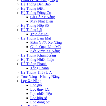
Hệ Thống Đèn Báo
Hệ Thống Điện
Hệ Thống Động Cơ
Củ Đề Xe Nâng
Máy Phát Điện
Hệ Thống Hộp Số
Hệ Thống Lái
Trục Ắc Lái
Hệ Thống Làm Mát
Bơm Nước Xe Nâng
Cánh Quạt Làm Mát
Két Nước Xe Nâng
Hệ Thống Khung Gầm
Hệ Thống Nhiên Liệu
Hệ Thống Phanh
Tổng Phanh
Hệ Thống Thủy Lực
Trục Nâng - Khung Nâng
Lọc Xe Nâng
Lọc gió
Lọc thủy lực
Lọc nhiên liệu
Lọc hộp số
Lọc động cơ