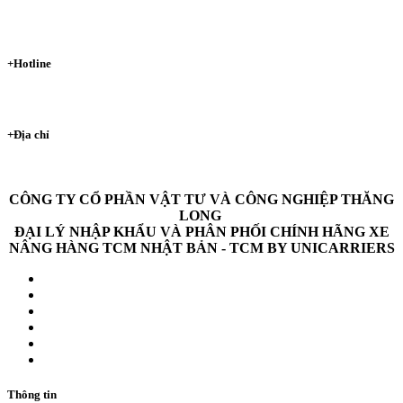
maycongnghiepvn29@gmail.com
+
Hotline
0986 59 1986
+
Địa chỉ
373 Hồng Hà, Hoàn Kiếm, Hà Nội
CÔNG TY CỔ PHẦN VẬT TƯ VÀ CÔNG NGHIỆP THĂNG
LONG
ĐẠI LÝ NHẬP KHẨU VÀ PHÂN PHỐI CHÍNH HÃNG XE
NÂNG HÀNG TCM NHẬT BẢN - TCM BY UNICARRIERS
Thông tin