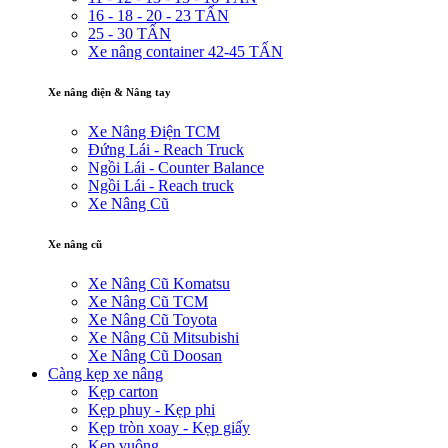
16 - 18 - 20 - 23 TẤN
25 - 30 TẤN
Xe nâng container 42-45 TẤN
Xe nâng điện & Nâng tay
Xe Nâng Điện TCM
Đứng Lái - Reach Truck
Ngồi Lái - Counter Balance
Ngồi Lái - Reach truck
Xe Nâng Cũ
Xe nâng cũ
Xe Nâng Cũ Komatsu
Xe Nâng Cũ TCM
Xe Nâng Cũ Toyota
Xe Nâng Cũ Mitsubishi
Xe Nâng Cũ Doosan
Càng kẹp xe nâng
Kẹp carton
Kẹp phuy - Kẹp phi
Kẹp tròn xoay - Kẹp giấy
Kẹp vuông