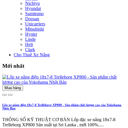
Nichiyu
Hyundai
Sumitomo
Doosan
Unicarriers
Mitsubishi
Hyster
Linde
Heli
Clark
Cho Thuê Xe Nâng
Mới nhất
Mua hàng
Lốp xe nâng điện 18x7-8 Trelleborg XP800 - Sản phẩm chất lượng cao của Yokohama
Nhật Bản
THÔNG SỐ KỸ THUẬT CƠ BẢN Lốp đặc xe nâng 18x7-8
Trelleborg XP800 Sản xuất tại Sri Lanka , mới 100%.....