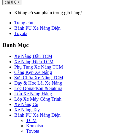
chi
0
0 ₫
Không có sản phẩm trong giỏ hàng!
Trang chủ
Bánh PU Xe Nâng Điện
Toyota
Danh Mục
Xe Nâng Dầu TCM
Xe Nâng Điện TCM
Phụ Tùng Xe Nâng TCM
Càng Kẹp Xe Nâng
Sửa Chữa Xe Nâng TCM
Dạy & Học Lái Xe Nâng
Lọc Donaldson & Sakura
Lốp Xe Nâng Hàng
Lốp Xe Máy Công Trình
Xe Nâng Cũ
Xe Nâng Tay
Bánh PU Xe Nâng Điện
TCM
Komatsu
Toyota