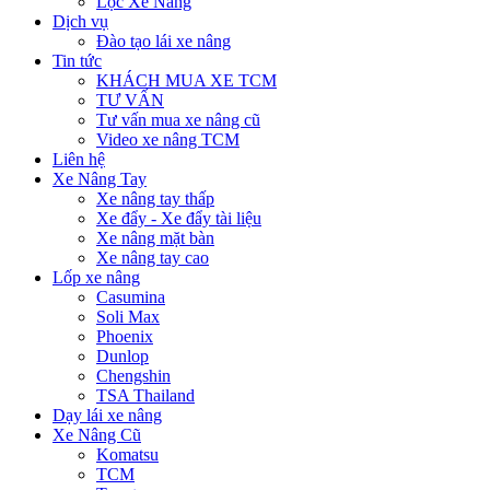
Lọc Xe Nâng
Dịch vụ
Đào tạo lái xe nâng
Tin tức
KHÁCH MUA XE TCM
TƯ VẤN
Tư vấn mua xe nâng cũ
Video xe nâng TCM
Liên hệ
Xe Nâng Tay
Xe nâng tay thấp
Xe đẩy - Xe đẩy tài liệu
Xe nâng mặt bàn
Xe nâng tay cao
Lốp xe nâng
Casumina
Soli Max
Phoenix
Dunlop
Chengshin
TSA Thailand
Dạy lái xe nâng
Xe Nâng Cũ
Komatsu
TCM