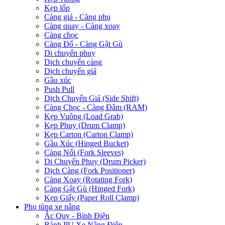
Kẹp lốp
Càng giả - Càng phụ
Càng quay - Càng xoay
Càng chọc
Càng Đổ - Càng Gật Gù
Di chuyển phuy
Dịch chuyển càng
Dịch chuyển giá
Gầu xúc
Push Pull
Dịch Chuyển Giá (Side Shift)
Càng Chọc - Càng Đâm (RAM)
Kẹp Vuông (Load Grab)
Kẹp Phuy (Drum Clamp)
Kẹp Carton (Carton Clamp)
Gầu Xúc (Hinged Bucket)
Càng Nối (Fork Sleeves)
Di Chuyển Phuy (Drum Picker)
Dịch Càng (Fork Positioner)
Càng Xoay (Rotating Fork)
Càng Gật Gù (Hinged Fork)
Kẹp Giấy (Paper Roll Clamp)
Phụ tùng xe nâng
Ắc Quy - Bình Điện
Bánh PU Xe Nâng Điện