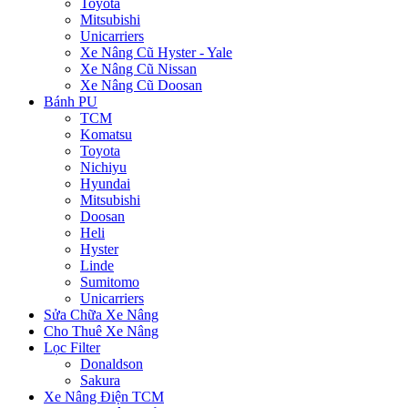
Toyota
Mitsubishi
Unicarriers
Xe Nâng Cũ Hyster - Yale
Xe Nâng Cũ Nissan
Xe Nâng Cũ Doosan
Bánh PU
TCM
Komatsu
Toyota
Nichiyu
Hyundai
Mitsubishi
Doosan
Heli
Hyster
Linde
Sumitomo
Unicarriers
Sửa Chữa Xe Nâng
Cho Thuê Xe Nâng
Lọc Filter
Donaldson
Sakura
Xe Nâng Điện TCM