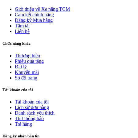
Giới thiệu về Xe nâng TCM
Cam kết chính hãng
Đăng ký Mua hàng
Tâm tải
Liên hệ
Chức năng khác
Thương hiệu
Phiếu quà tặng
Đại lý
Khuyến mãi
Sơ đồ trang
Tài khoản của tôi
Tài khoản của tôi
Lịch sử đơn hàng
Danh sách yêu thích
Thư thông báo
Trả hàng
Đăng ký nhận bản tin